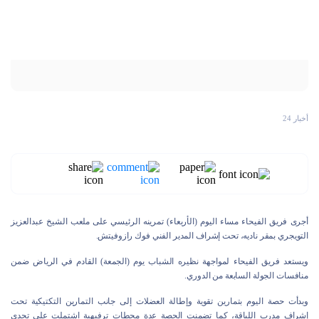
أخبار 24
أجرى فريق الفيحاء مساء اليوم (الأربعاء) تمرينه الرئيسي على ملعب الشيخ عبدالعزيز
التويجري بمقر ناديه، تحت إشراف المدير الفني فوك رازوفيتش.
ويستعد فريق الفيحاء لمواجهة نظيره الشباب يوم (الجمعة) القادم في الرياض ضمن
منافسات الجولة السابعة من الدوري.
وبدأت حصة اليوم بتمارين تقوية وإطالة العضلات إلى جانب التمارين التكتيكية تحت
إشراف مدرب اللياقة، كما تضمنت الحصة عدة محطات ترفيهية اشتملت على تحدي