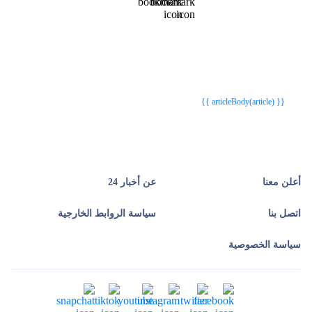
{{webStatusTitle(article)}}
{{webStatusTitle(article)}}
{{ article.article_title }}
{{ article.article_title }}
{{ articleBody(article) }}
أعلن معنا
عن أخبار 24
اتصل بنا
سياسة الروابط الخارجية
سياسة الخصوصية