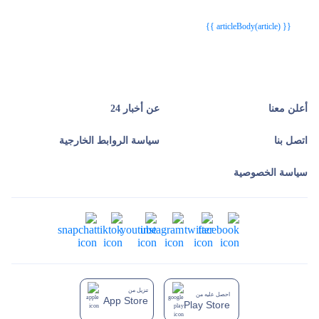
{{ article.article_title }}
{{ article.article_title }}
{{ articleBody(article) }}
أعلن معنا
عن أخبار 24
اتصل بنا
سياسة الروابط الخارجية
سياسة الخصوصية
تنزيل من
احصل عليه من
App Store
Play Store