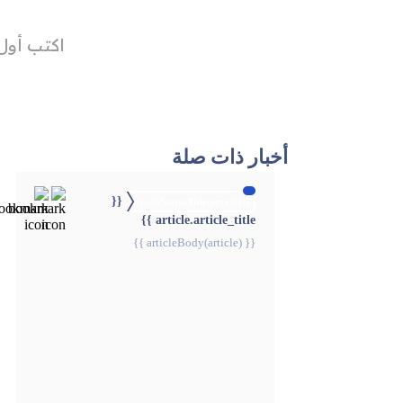
أخبار ذات صلة
{{
{{webStatusTitle(article)}}
article.article_title }}
{{ articleBody(article) }}