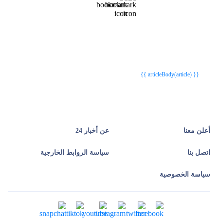
{{webStatusTitle(article)}}
{{webStatusTitle(article)}}
{{ article.article_title }}
{{ article.article_title }}
{{ articleBody(article) }}
أعلن معنا
عن أخبار 24
اتصل بنا
سياسة الروابط الخارجية
سياسة الخصوصية