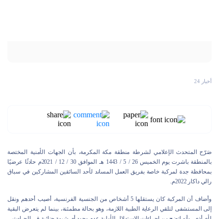
أخبار 24
صَرّح المتحدث الإعلامي لشرطة منطقة مكة المكرمة، بأن الجهات الأمنية المختصة
بالمنطقة باشرت يوم الخميس 26 / 5 / 1443 هـ الموافق 30 / 12 / 2021م حادثًا عرضيًا
بمحافظة جدة لمركبة خاصة بفريق العمل المساند لأحد السائقين المشاركين في سباق
رالي داكار 2022م.
وأضاف أن المركبة كان يستقلها 5 أشخاص من الجنسية الفرنسية، أصيب أحدهم ونقل
إلى المستشفى لتلقي الرعاية الطبية اللازمة، وهو بحالة مطمئنة، بينما لم يتعرض البقية
لأي أذى، وأنه اتضح من إجراءات الاستدلال الأولية عدم وجود أي شبهة جنائية في الحـادث.