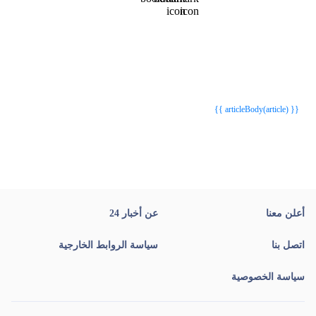
{{webStatusTitle(article)}}
{{webStatusTitle(article)}}
{{ article.article_title }}
{{ article.article_title }}
{{ articleBody(article) }}
أعلن معنا
عن أخبار 24
اتصل بنا
سياسة الروابط الخارجية
سياسة الخصوصية