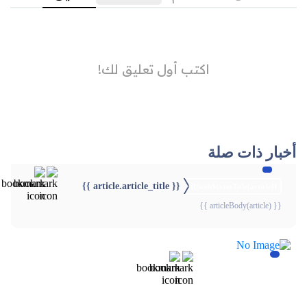
أخبار ذات صلة
{{ article.article_title }}
{{webStatusTitle(article)}}
{{ articleBody(article) }}