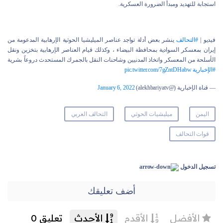
استجابة للتهديد ومبدأ الضرورة العسكرية.
فيديو |
#التحالف
ينشر بعض أدلة تواجد عناصر الميليشيا الحوثية الإرهابية المدعومة من
إيران بمعسكر السوادية بمحافظة البيضاء ، وكذلك قيام العناصر الإرهابية بتخزين ونقل
الأسلحة من المعسكر واتخاذ المدنيين وشاحنات النقل بالجمرك المستحدث دروعاً بشرية
#الإخبارية
pic.twitter.com/7gZntDHabw
— قناة الإخبارية (@alekhbariyatv)
January 6, 2022
اليمن
ميليشيات الحوثي
التحالف العربي
قوات التحالف
تسجيل الدخول
أضف تعليقك