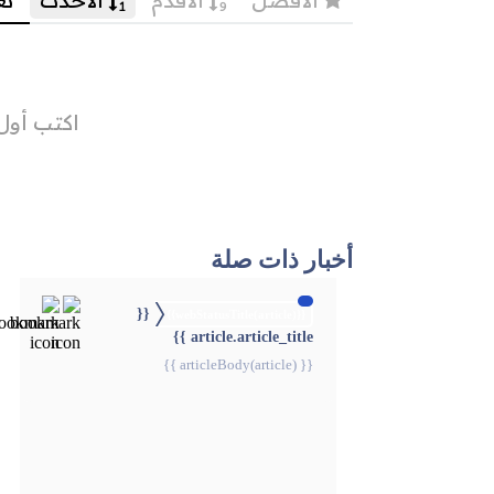
أخبار ذات صلة
{{
{{webStatusTitle(article)}}
article.article_title }}
{{ articleBody(article) }}