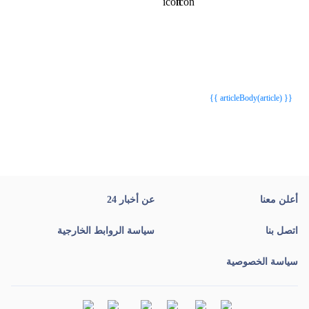
{{webStatusTitle(article)}}
{{webStatusTitle(article)}}
{{ article.article_title }}
{{ article.article_title }}
{{ articleBody(article) }}
أعلن معنا
عن أخبار 24
اتصل بنا
سياسة الروابط الخارجية
سياسة الخصوصية