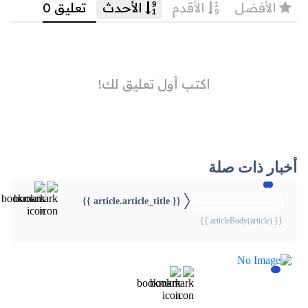
أخبار ذات صلة
{{ article.article_title }}
{{webStatusTitle(article)}}
{{ articleBody(article) }}