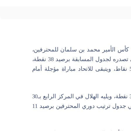
لجولة الـ 17 من دوري كأس الأمير محمد بن سلمان للمحترفين،
يوم السبت الماضي. وحافظ الاتحاد على تصدره لجدول المسابقة برصيد 38 نقطة،
متفوقا على أقرب ملاحقيه الشباب بـ 5 نقاط، ويتبقى للاتحاد مباراة مؤجلة أمام
ويأتي النصر في المركز الثالث برصيد 32 نقطة، ويليه الهلال في المركز الرابع بـ30
نقطة، بينما يحتل الحزم المركز الأخير في جدول ترتيب دوري المحترفين برصيد 11