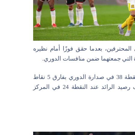
المحترفين، بعدما حقق فوزًا أمام نظيره
اة التي جمعتهما ضمن منافسات الدوري.
ورفع الاتحاد بهذه النتيجة رصيده إلى النقطة 38 في صدارة الدوري بفارق 5 نقاط
عن الشباب أقرب منافسيه، فيما توقف رصيد الرائد عند النقطة 24 في المركز