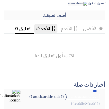
تسجيل الدخول
أضف تعليقك
أخبار ذات صلة
{{ article.article_title }}
{{webStatusTitle(article)}}
{{ articleBody(article) }}