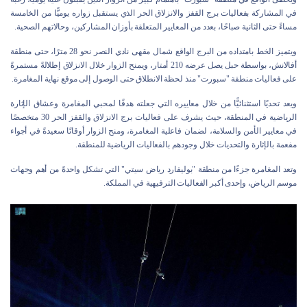
في المشاركة بفعاليات برج القفز والانزلاق الحر الذي يستقبل زواره يوميًّا من الخامسة
مساءً حتى الثانية صباحًا، بعدد من المعايير المتعلقة بأوزان المشاركين، وحالاتهم الصحية.
ويتميز الخط بامتداده من البرج الواقع شمال مقهى نادي النصر نحو 28 مترًا، حتى منطقة
أفالانش، بواسطة حبل يصل عرضه 210 أمتار، ويمنح الزوار خلال الانزلاق إطلالةً مستمرةً
على فعاليات منطقة "سبورت" منذ لحظة الانطلاق حتى الوصول إلى موقع نهاية المغامرة.
ويعد تحديًا استثنائيًّا من خلال معاييره التي جعلته هدفًا لمحبي المغامرة وعشاق الإثارة
الرياضية في المنطقة، حيث يشرف على فعاليات برج الانزلاق والقفز الحر 30 متخصصًا
في معايير الأمن والسلامة، لضمان فاعلية المغامرة، ومنح الزوار أوقاتًا سعيدةً في أجواء
مفعمة بالإثارة والتحديات خلال وجودهم بالفعاليات الرياضية للمنطقة.
وتعد المغامرة جزءًا من منطقة "بوليفارد رياض سيتي" التي تشكل واحدةً من أهم وجهات
موسم الرياض، وإحدى أكبر الفعاليات الترفيهية في المملكة.