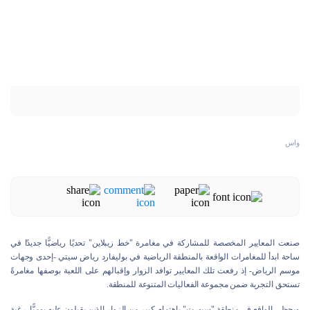
واس
صنعت المعايير المخصصة للمشاركة في مغامرة "خط زيبلاين" تحديًا رياضيًّا جديدًا في
ساحة ابدأ للمغامرات الواقعة بالمنطقة الرياضية في بوليفارد رياض سيتي -إحدى وجهات
موسم الرياض- إذ رفعت تلك المعايير توافد الزوار وإقبالهم على اللعبة بوصفها مغامرةً
تستحق التجربة ضمن مجموعة الفعاليات المتنوعة للمنطقة.
ويحظى الواقع في منطقة "سبورت" باهتمام كبير من الزوار الذين يقبلون عليه يوميًّا، رغبة