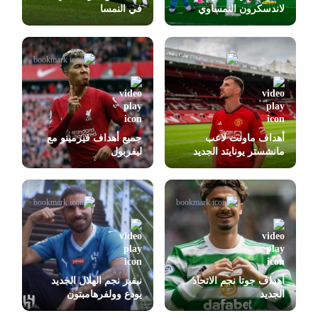
لاندسكرون النمساوي
في النمسا
أهداف ماونت لاعب
جميع أهداف فيرمينو مع
مانشستر يونايتد الجديد
ليفربول
أهداف جوتا نجم الاتحاد
نيفيز نجم الهلال الجديد
الجديد
يودع وولفرهامبتون