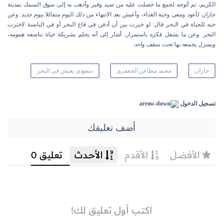
الكريم، ثم أتوجه لجمع ما حصلت عليه من صيد وفير وأذهب به إلى سوق السمك بمدينة
جازان لأعود ومعي وجبة الغداء، وأعيش بعد الانتهاء من ذلك اليوم متفائلا بيوم جديد. وعن
حبه للحياة في البحر قال: لو خيرت بين أن أدفن في قاع البحر أو في اليابسة لاخترت
البحر. وعن ما يشغل فكره باستمرار، أشار إلى أنه يحلم بشريكة حياة تناصفه همومه،
وبمنزل يجمعه بها تحت سقف واحد.
جازان
محمد مطاعن الجعفري
سعودي يعيش في البحر
تسجيل الدخول
أضف تعليقك