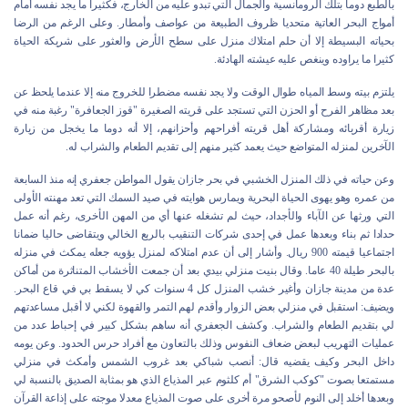
بالطبع دوما بتلك الرومانسية والجمال التي تبدو عليه من الخارج، فكثيرا ما يجد نفسه أمام
أمواج البحر العاتية متحديا ظروف الطبيعة من عواصف وأمطار. وعلى الرغم من الرضا
بحياته البسيطة إلا أن حلم امتلاك منزل على سطح الأرض والعثور على شريكة الحياة
كثيرا ما يراوده وينغص عليه عيشته الهادئة.
يلتزم بيته وسط المياه طوال الوقت ولا يجد نفسه مضطرا للخروج منه إلا عندما يلحظ عن
بعد مظاهر الفرح أو الحزن التي تستجد على قريته الصغيرة "قوز الجعافرة" رغبة منه في
زيارة أقربائه ومشاركة أهل قريته أفراحهم وأحزانهم، إلا أنه دوما ما يخجل من زيارة
الآخرين لمنزله المتواضع حيث يعمد كثير منهم إلى تقديم الطعام والشراب له.
وعن حياته في ذلك المنزل الخشبي في بحر جازان يقول المواطن جعفري إنه منذ السابعة
من عمره وهو يهوى الحياة البحرية ويمارس هوايته في صيد السمك التي تعد مهنته الأولى
التي ورثها عن الآباء والأجداد، حيث لم تشغله عنها أي من المهن الأخرى، رغم أنه عمل
حدادا ثم بناء وبعدها عمل في إحدى شركات التنقيب بالربع الخالي ويتقاضى حاليا ضمانا
اجتماعيا قيمته 900 ريال. وأشار إلى أن عدم امتلاكه لمنزل يؤويه جعله يمكث في منزله
بالبحر طيلة 40 عاما. وقال بنيت منزلي بيدي بعد أن جمعت الأخشاب المتناثرة من أماكن
عدة من مدينة جازان وأغير خشب المنزل كل 4 سنوات كي لا يسقط بي في قاع البحر.
ويضيف: استقبل في منزلي بعض الزوار وأقدم لهم التمر والقهوة لكني لا أقبل مساعدتهم
لي بتقديم الطعام والشراب. وكشف الجعفري أنه ساهم بشكل كبير في إحباط عدد من
عمليات التهريب لبعض ضعاف النفوس وذلك بالتعاون مع أفراد حرس الحدود. وعن يومه
داخل البحر وكيف يقضيه قال: أنصب شباكي بعد غروب الشمس وأمكث في منزلي
مستمتعا بصوت "كوكب الشرق" أم كلثوم عبر المذياع الذي هو بمثابة الصديق بالنسبة لي
وبعدها أخلد إلى النوم لأصحو مرة أخرى على صوت المذياع معدلا موجته على إذاعة القرآن