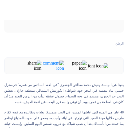
الوطن
بعيدا عن اليابسة، يعيش محمد مطاعن الجعفري "في العقد السادس من عمره" في منزل
خشبي بناه بنفسه في البحر جهة شواطئ الكورنيش الشمالي بمنطقة جازان، يعشق
البحر حد الجنون، مبتسم في وجه السماء، فصول عشقه بدأت من الزمن البعيد منذ أن
كان في السابعة من عمره وبعد أن توفي والده قرر البحث عن لقمة العيش بنفسه.
40 عاما هي المدة التي عاشها المسن في البحر متمسكا بعاداته وتقاليده مع قصة كفاح
مارس خلالها مهنة الصيد التي توارثها عن آبائه وأجداده، يصحو على صوت المذياع ليظفر
بما جمعه من الأسماك بعد أن نصب شباكه مع غروب شمس اليوم السابق. وليست حياته