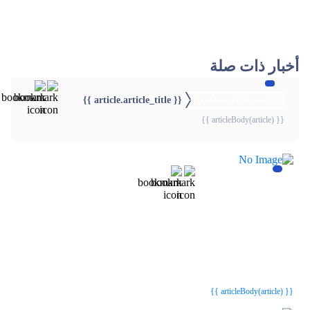
أخبار ذات صلة
{{ article.article_title }}
{{webStatusTitle(article)}}
{{ articleBody(article) }}
{{webStatusTitle(article)}}
{{webStatusTitle(article)}}
{{ article.article_title }}
{{ article.article_title }}
{{ articleBody(article) }}