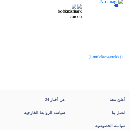
{{webStatusTitle(article)}}
{{webStatusTitle(article)}}
{{ article.article_title }}
{{ article.article_title }}
{{ articleBody(article) }}
أعلن معنا
عن أخبار 24
اتصل بنا
سياسة الروابط الخارجية
سياسة الخصوصية