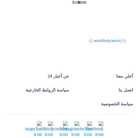
{{webStatusTitle(article)}}
{{webStatusTitle(article)}}
{{ article.article_title }}
{{ article.article_title }}
{{ articleBody(article) }}
أعلن معنا
عن أخبار 24
اتصل بنا
سياسة الروابط الخارجية
سياسة الخصوصية