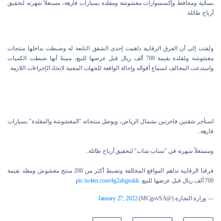
نسائية ومحافظ وإكسسوارات مغشوشة ومقلدة بسيارات فارهة، مستغلاً شهرته لتحقيق
أرباح طائلة.
ولفتت إلى أن الفرق الرقابية داهمت إحدى الشقق التابعة له وضبطت بداخلها منتجات
مغشوشة ومُقلدة بقيمة 700 ألف ريال قبل عرضها للبيع، مبينةً أنها ضبطت الكميات
واستدعت المخالف لسماع أقواله وإحالة الواقعة للجهات المعنية لاتخاذ الإجراءات اللازمة.
استأجر شقتين فاخرتين بشمال الرياض، ويوصل منتجاته "المغشوشة والمقلدة" بسيارات
فارهة..
ومستغلاً شهرته في "سناب شات" لتحقيق أرباح طائلة..
فرقنا الرقابية تداهم المواقع المخالفة وتضبط أكثر من 200 منتج مغشوش ومقلد بقيمة
700 ألف ريال قبل عرضها للبيع.
pic.twitter.com/4g2abgxnkk
— وزارة التجارة (@MCgovSA)
January 27, 2022