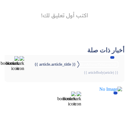
أخبار ذات صلة
{{ article.article_title }}
{{webStatusTitle(article)}}
{{ articleBody(article) }}