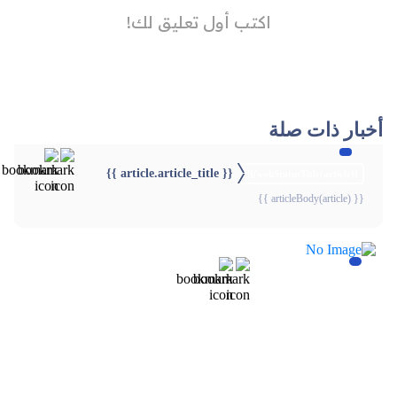
أخبار ذات صلة
{{ article.article_title }}
{{webStatusTitle(article)}}
{{ articleBody(article) }}
{{webStatusTitle(article)}}
{{webStatusTitle(article)}}