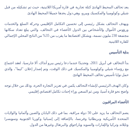
يعد تحالف المحيط الهادئ كتلة تجارية في قارة أمريكا اللاتينية، حيث تم تشكيله من قبل
شيلي وكولومبيا والمكسيك وبيرو، وهي دول يحدها جميعًا المحيط الهادئ.
ويهدف التحالف بشكل رئيسي إلى تحسين التكامل الإقليمي وحركة السلع والخدمات
ورؤوس الأموال والأشخاص بين الدول الأعضاء في التحالف، والتي يبلغ تعداد سكانها
مجتمعة 230 مليون نسمة، ويشكل اقتصادها ما يقرب من 35% من الناتج المحلي الإجمالي
للقارة اللاتينية.
بداية التأسيس
بدأ التحالف في أبريل 2011، وتحديدًا عندما دعا رئيس بيرو آنذاك، آلا جارسيا، لعقد اجتماع
مع رؤساء شيلي وكولومبيا والمكسيك في ذلك الوقت، وتم إصدار إعلان "ليما"، والذي
حمل نوايا تأسيس تحالف المحيط الهادئ.
وكان الهدف الرئيسي لإنشاء التحالف يكمن في تعزيز التجارة الحرة، وذلك من خلال توجه
واضح نحو قارة آسيا، ومن ثم السعي وراء إحداث تكامل اقتصادي إقليمي.
الأعضاء المراقبون
يضم التحالف ما يزيد على 50 دولة مراقبة، بما في ذلك اليابان والصين وألمانيا والولايات
المتحدة الأمريكية وبريطانيا وفرنسا، بالإضافة إلى إسبانيا وكوريا الجنوبية وسويسرا
وتايلاند وتركيا والإمارات والسويد وباراجواي والبرتغال وغيرها من الدول.