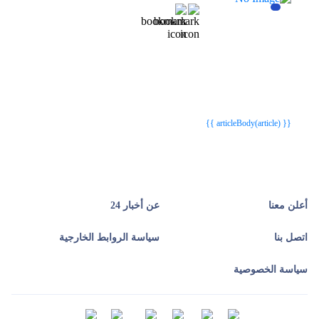
{{webStatusTitle(article)}}
{{webStatusTitle(article)}}
{{ article.article_title }}
{{ article.article_title }}
{{ articleBody(article) }}
أعلن معنا
عن أخبار 24
اتصل بنا
سياسة الروابط الخارجية
سياسة الخصوصية