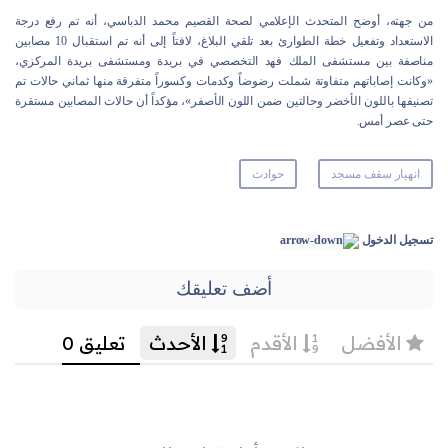
من جهته، أوضح المتحدث الإعلامي لصحة القصيم محمد الدباسي، أنه تم رفع درجة
الاستعداد وتفعيل خطة الطوارئ بعد تلقي البلاغ، لافتاً إلى أنه تم استقبال 10 مصابين
مناصفة بين مستشفى الملك فهد التخصصي في بريدة ومستشفى بريدة المركزي،
«وكانت إصاباتهم متفاوتة شملت رضوضاً وكدمات وكسوراً متفرقة منها ثماني حالات تم
تصنيفها باللون الأخضر وحالتين ضمن اللون الأصفر»، مؤكداً أن حالات المصابين مستقرة
حتى عصر أمس.
انهيار سقف مسجد
حوادث
تسجيل الدخول
أضف تعليقك