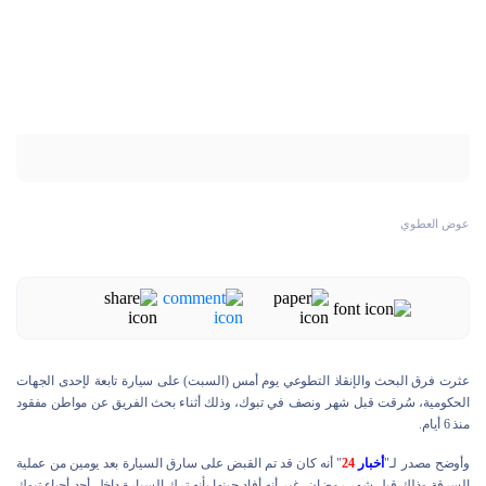
عوض العطوي
عثرت فرق البحث والإنقاذ التطوعي يوم أمس (السبت) على سيارة تابعة لإحدى الجهات
الحكومية، سُرقت قبل شهر ونصف في تبوك، وذلك أثناء بحث الفريق عن مواطن مفقود
منذ 6 أيام.
وأوضح مصدر لـ"
أخبار
24
" أنه كان قد تم القبض على سارق السيارة بعد يومين من عملية
السرقة وذلك قبل شهر رمضان، غير أنه أفاد حينها بأنه ترك السيارة داخل أحد أحياء تبوك