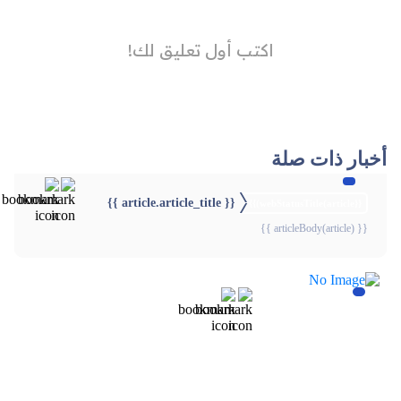
أخبار ذات صلة
{{ article.article_title }}
{{webStatusTitle(article)}}
{{ articleBody(article) }}