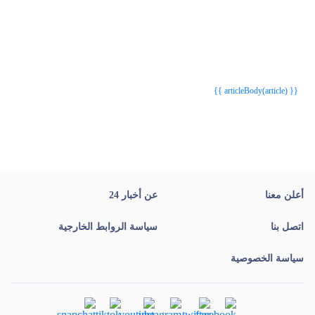
{{webStatusTitle(article)}}
{{webStatusTitle(article)}}
{{ article.article_title }}
{{ article.article_title }}
{{ articleBody(article) }}
أعلن معنا
عن أخبار 24
اتصل بنا
سياسة الروابط الخارجية
سياسة الخصوصية