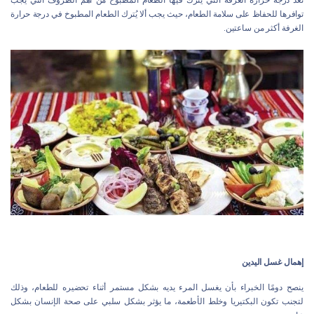
تعد درجة حرارة الغرفة التي يُترك فيها الطعام المطبوخ من أهم الظروف التي يجب
توافرها للحفاظ على سلامة الطعام، حيث يجب ألا يُترك الطعام المطبوخ في درجة حرارة
الغرفة أكثر من ساعتين.
إهمال غسل اليدين
ينصح دومًا الخبراء بأن يغسل المرء يديه بشكل مستمر أثناء تحضيره للطعام، وذلك
لتجنب تكون البكتيريا وخلط الأطعمة، ما يؤثر بشكل سلبي على صحة الإنسان بشكل