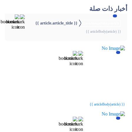
أخبار ذات صلة
{{ article.article_title }}
{{webStatusTitle(article)}}
{{ articleBody(article) }}
{{webStatusTitle(article)}}
{{webStatusTitle(article)}}
{{ article.article_title }}
{{ article.article_title }}
{{ articleBody(article) }}