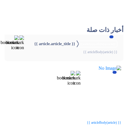
أخبار ذات صلة
{{ article.article_title }}
{{webStatusTitle(article)}}
{{ articleBody(article) }}
{{webStatusTitle(article)}}
{{webStatusTitle(article)}}
{{ article.article_title }}
{{ article.article_title }}
{{ articleBody(article) }}