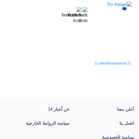
{{webStatusTitle(article)}}
{{webStatusTitle(article)}}
{{ article.article_title }}
{{ article.article_title }}
{{ articleBody(article) }}
أعلن معنا
عن أخبار 24
اتصل بنا
سياسة الروابط الخارجية
سياسة الخصوصية