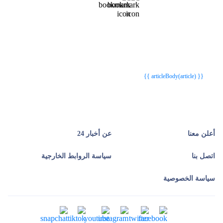
{{webStatusTitle(article)}}
{{webStatusTitle(article)}}
{{ article.article_title }}
{{ article.article_title }}
{{ articleBody(article) }}
أعلن معنا
عن أخبار 24
اتصل بنا
سياسة الروابط الخارجية
سياسة الخصوصية