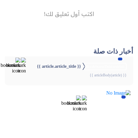
أخبار ذات صلة
{{ article.article_title }}
{{webStatusTitle(article)}}
{{ articleBody(article) }}