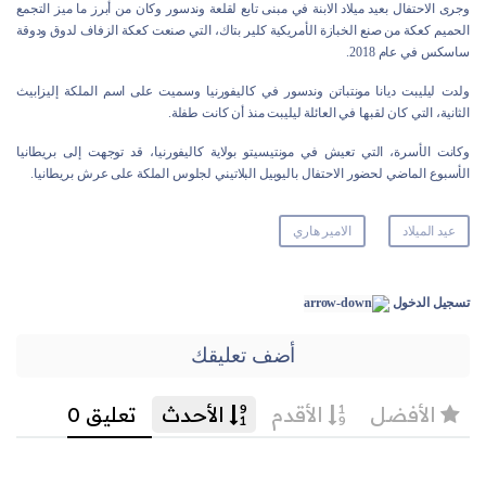
وجرى الاحتفال بعيد ميلاد الابنة في مبنى تابع لقلعة وندسور وكان من أبرز ما ميز التجمع
الحميم كعكة من صنع الخبازة الأمريكية كلير بتاك، التي صنعت كعكة الزفاف لدوق ودوقة
ساسكس في عام 2018.
ولدت ليليبت ديانا مونتباتن وندسور في كاليفورنيا وسميت على اسم الملكة إليزابيث
الثانية، التي كان لقبها في العائلة ليليبت منذ أن كانت طفلة.
وكانت الأسرة، التي تعيش في مونتيسيتو بولاية كاليفورنيا، قد توجهت إلى بريطانيا
الأسبوع الماضي لحضور الاحتفال باليوبيل البلاتيني لجلوس الملكة على عرش بريطانيا.
عيد الميلاد
الامير هاري
تسجيل الدخول
أضف تعليقك