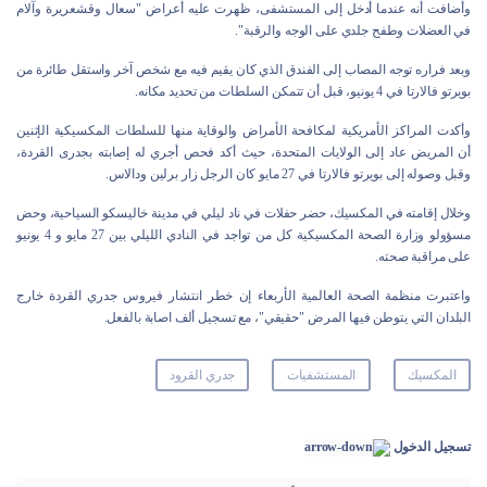
وأضافت أنه عندما أدخل إلى المستشفى، ظهرت عليه أعراض "سعال وقشعريرة وآلام
في العضلات وطفح جلدي على الوجه والرقبة".
وبعد فراره توجه المصاب إلى الفندق الذي كان يقيم فيه مع شخص آخر واستقل طائرة من
بويرتو فالارتا في 4 يونيو، قبل أن تتمكن السلطات من تحديد مكانه.
وأكدت المراكز الأمريكية لمكافحة الأمراض والوقاية منها للسلطات المكسيكية الإثنين
أن المريض عاد إلى الولايات المتحدة، حيث أكد فحص أجري له إصابته بجدرى القردة،
وقبل وصوله إلى بويرتو فالارتا في 27 مايو كان الرجل زار برلين ودالاس.
وخلال إقامته في المكسيك، حضر حفلات في ناد ليلي في مدينة خاليسكو السياحية، وحض
مسؤولو وزارة الصحة المكسيكية كل من تواجد في النادي الليلي بين 27 مايو و 4 يونيو
على مراقبة صحته.
واعتبرت منظمة الصحة العالمية الأربعاء إن خطر انتشار فيروس جدري القردة خارج
البلدان التي يتوطن فيها المرض "حقيقي"، مع تسجيل ألف اصابة بالفعل.
المكسيك
المستشفيات
جدري القرود
تسجيل الدخول