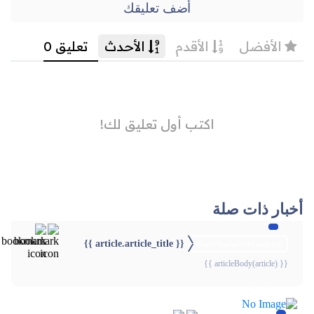
أضف تعليقك
أخبار ذات صلة
{{ article.article_title }}
{{webStatusTitle(article)}}
{{ articleBody(article) }}