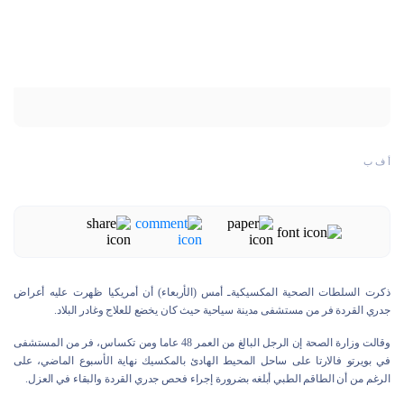
أ ف ب
ذكرت السلطات الصحية المكسيكيةـ أمس (الأربعاء) أن أمريكيا ظهرت عليه أعراض
جدري القردة فر من مستشفى مدينة سياحية حيث كان يخضع للعلاج وغادر البلاد.
وقالت وزارة الصحة إن الرجل البالغ من العمر 48 عاما ومن تكساس، فر من المستشفى
في بويرتو فالارتا على ساحل المحيط الهادئ بالمكسيك نهاية الأسبوع الماضي، على
الرغم من أن الطاقم الطبي أبلغه بضرورة إجراء فحص جدري القردة والبقاء في العزل.