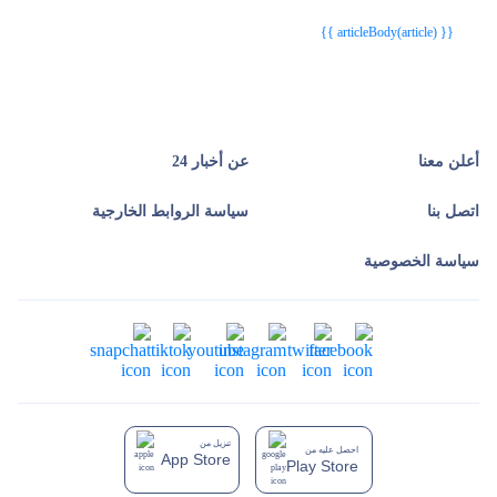
{{ article.article_title }}
{{ article.article_title }}
{{ articleBody(article) }}
أعلن معنا
عن أخبار 24
اتصل بنا
سياسة الروابط الخارجية
سياسة الخصوصية
تنزيل من
احصل عليه من
App Store
Play Store