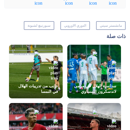
مانشستر سيتي
الدوري الاوروبي
سبورتينغ لشبونة
ذات صلة
سداسية الهلال في مرمى
جانب من تدريبات الهلال
لاندسكرون النمساوي
في النمسا