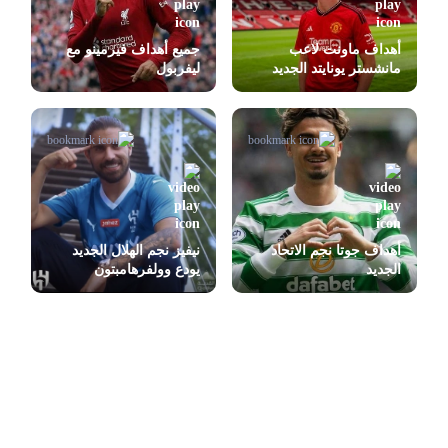
أهداف ماونت لاعب
جميع أهداف فيرمينو مع
مانشستر يونايتد الجديد
ليفربول
أهداف جوتا نجم الاتحاد
نيفيز نجم الهلال الجديد
الجديد
يودع وولفرهامبتون