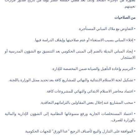
بصورة من الإجراء المتخذ وذلك بعد مضي خمسة عشر يوما من تاريخ صدور قرارات
تعيينهم.
من الصلاحيات
• التفاوض مع ملاك المباني المستأجرة.
• إخلاء المباني بسبب الاستغناء أو عدم صلاحيتها وإيقاف الدراسة فيها.
• إيجاد المباني البديلة بالضم إلى المبنى الحكومي بعد التنسيق مع الشؤون المدرسية أو
الاستئجار.
• الترميم وإعادة التأهيل والصيانة ضمن المخصصة للإدارة.
• تشكيل لجنة الاستلام الابتدائية والنهائي للمشاريع كافة بعد تحديد ممثل الوزارة باللجنة.
• اعتماد محاضر الاستلام الابتدائي والنهائي للمشروعات كافة.
• سحب المشاريع عند إخلال بعض المقاولين بالتزاماتهم التعاقدية.
• اعتماد المستخلصات الجارية ورفع مسوغاتها النظامية إلى الشؤون الإدارية والمالية
بالوزارة للصرف.
• الموافقة على التنازل والبيع لأصناف الرجيع "عدا الورق" للجهات الحكومية.