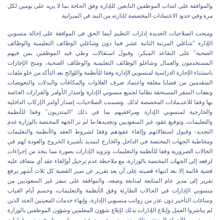
والموافقة على انتداب الموظفين التابعين للإدارة وفق الحاجة بما لا يزيد على يومين لكل
مرة وفي حدود الاعتمادات المخصصة لإدارته من البند في الميزانية.
ومنحت الصلاحيات الجديدة إدارات التعليم أيضا الحق في الموافقة على إحالة منسوبي
الإدارة "شاغلي المرتبة الثانية عشر فما دون وشاغلي الوظائف التعليمية والوظائف
الصحية" على التقاعد المبكر، وقبول استقالات وطي قيد الموظفين بمن فيهم
المستخدمون والعمال وشاغلو الوظائف التعليمية والوظائف الصحية، ومنح الإجازات
باستثناء الإجازة الدراسية لمنسوبي الإدارة وفقا للأنظمة واللوائح بعد التأكد من خلو ملفات
المتقدمين من قضايا معلقة واعتماد صرف العلاوات والمكافآت والبدلات والتعويضات
ونفقات السفر المستحقة نظاما لجميع منسوبي الإدارة وإصدار الأوامر والقرارات الخاصة
بها وفقا للاعتـمادات المخصصة لذلك. وتضمنت الصلاحيات، إصدار أوامر الإركاب الداخلية
والخارجية لمنسوبي الإدارة ومرافقيهم بما في ذلك "المتدربون" وفقا للأنظمة
والتعليمات، وتوقيع عقود غير السعوديين وتجديدها-ما لم تر الجهة المختصة بالوزارة عدم
التجديد- وقبول استقالاتهم وإلغاء عقودهم وفقا لشروط العقد والأنظمة والتعليمات
ومخاطبة الجهات المختصة في الداخل والخارج لتمديد تأشيرة الخروج والعودة لهم في
الحالات الضرورية وفقا للأنظمة والتعليمات وتزويد الإدارات بصورة مما يتخذ من إجراءات
لرفعه إلى الجهات المختصة بالوزارة، مع ملاحظة عدم ترحيل أوإلغاء عقد أي متعاقد عليه
قضية قائمة إلا بعد انتهاء قضيته على أن يعد تقرير عن سير القضية كل ثلاث أشهر يرفع
تقرير إلى مدير عام المتابعة لمتابعة وضعه، والموافقة على سفر غير السعوديين من
منسوبي الإدارات في الحالات الطارئة وفق الأنظمة والتعليمات، وحسم أيام الغياب
وساعات التأخير دون عذر من رواتب منسوبي الإدارة، وإنهاء خدمات المعينين الجدد الذين
لم يباشروا العمل وإبلاغ الإدارات بذلك لإبلاغ شؤون المعلمين وشؤون الموظفين بالوزارة