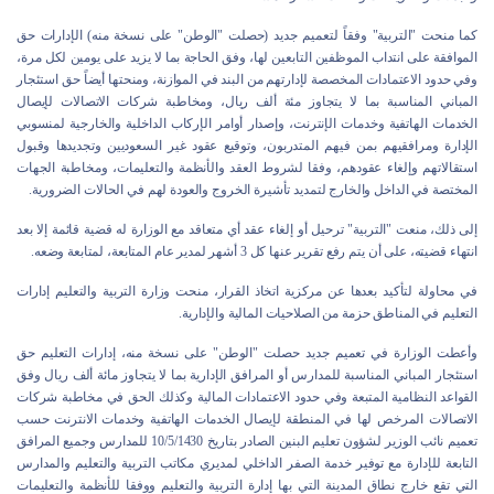
كما منحت "التربية" وفقاً لتعميم جديد (حصلت "الوطن" على نسخة منه) الإدارات حق
الموافقة على انتداب الموظفين التابعين لها، وفق الحاجة بما لا يزيد على يومين لكل مرة،
وفي حدود الاعتمادات المخصصة لإدارتهم من البند في الموازنة، ومنحتها أيضاً حق استئجار
المباني المناسبة بما لا يتجاوز مئة ألف ريال، ومخاطبة شركات الاتصالات لإيصال
الخدمات الهاتفية وخدمات الإنترنت، وإصدار أوامر الإركاب الداخلية والخارجية لمنسوبي
الإدارة ومرافقيهم بمن فيهم المتدربون، وتوقيع عقود غير السعوديين وتجديدها وقبول
استقالاتهم وإلغاء عقودهم، وفقا لشروط العقد والأنظمة والتعليمات، ومخاطبة الجهات
المختصة في الداخل والخارج لتمديد تأشيرة الخروج والعودة لهم في الحالات الضرورية.
إلى ذلك، منعت "التربية" ترحيل أو إلغاء عقد أي متعاقد مع الوزارة له قضية قائمة إلا بعد
انتهاء قضيته، على أن يتم رفع تقرير عنها كل 3 أشهر لمدير عام المتابعة، لمتابعة وضعه.
في محاولة لتأكيد بعدها عن مركزية اتخاذ القرار، منحت وزارة التربية والتعليم إدارات
التعليم في المناطق حزمة من الصلاحيات المالية والإدارية.
وأعطت الوزارة في تعميم جديد حصلت "الوطن" على نسخة منه، إدارات التعليم حق
استئجار المباني المناسبة للمدارس أو المرافق الإدارية بما لا يتجاوز مائة ألف ريال وفق
القواعد النظامية المتبعة وفي حدود الاعتمادات المالية وكذلك الحق في مخاطبة شركات
الاتصالات المرخص لها في المنطقة لإيصال الخدمات الهاتفية وخدمات الانترنت حسب
تعميم نائب الوزير لشؤون تعليم البنين الصادر بتاريخ 10/5/1430 للمدارس وجميع المرافق
التابعة للإدارة مع توفير خدمة الصفر الداخلي لمديري مكاتب التربية والتعليم والمدارس
التي تقع خارج نطاق المدينة التي بها إدارة التربية والتعليم ووفقا للأنظمة والتعليمات