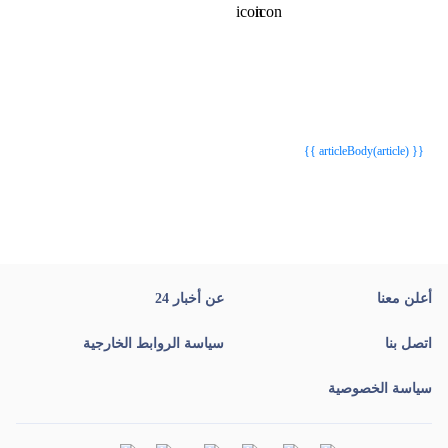
{{webStatusTitle(article)}}
{{webStatusTitle(article)}}
{{ article.article_title }}
{{ article.article_title }}
{{ articleBody(article) }}
أعلن معنا
عن أخبار 24
اتصل بنا
سياسة الروابط الخارجية
سياسة الخصوصية