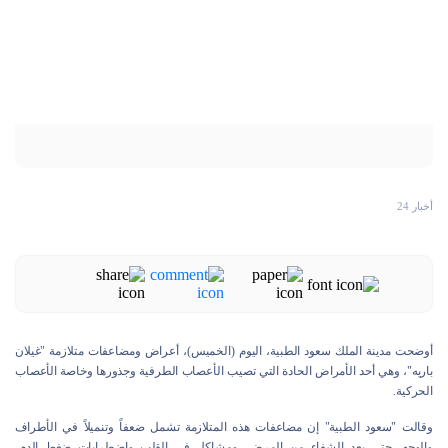
أخبار 24
أوضحت مدينة الملك سعود الطبية، اليوم (الخميس)، أعراض ومضاعفات متلازمة "غيلان
باريه"، وهي أحد الأمراض الحادة التي تصيب الأعصاب الطرفية وجذورها وخاصة الأعصاب
الحركية.
وقالت "سعود الطبية" إن مضاعفات هذه المتلازمة تشمل ضعفاً وتنميلاً في الأطراف
والوجه، حتى بعد الشفاء من المرض، ومشاكل في القلب واضطرابات ضغط الدم،