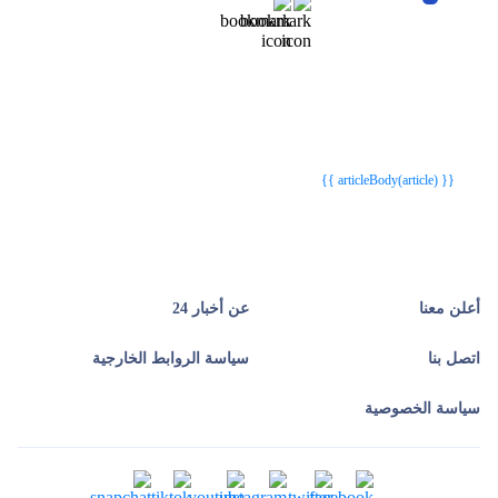
{{webStatusTitle(article)}}
{{webStatusTitle(article)}}
{{ article.article_title }}
{{ article.article_title }}
{{ articleBody(article) }}
أعلن معنا
عن أخبار 24
اتصل بنا
سياسة الروابط الخارجية
سياسة الخصوصية