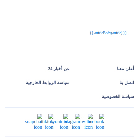
{{webStatusTitle(article)}}
{{webStatusTitle(article)}}
{{ article.article_title }}
{{ article.article_title }}
{{ articleBody(article) }}
أعلن معنا
عن أخبار 24
اتصل بنا
سياسة الروابط الخارجية
سياسة الخصوصية