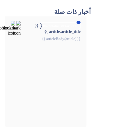
أخبار ذات صلة
{{
{{webStatusTitle(article)}}
article.article_title }}
{{ articleBody(article) }}