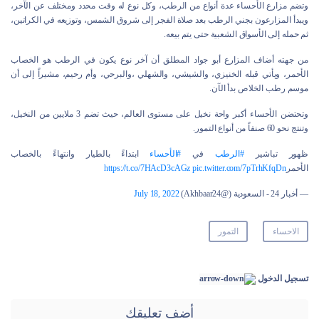
وتضم مزارع الأحساء عدة أنواع من الرطب، وكل نوع له وقت محدد ومختلف عن الآخر،
ويبدأ المزارعون بجني الرطب بعد صلاة الفجر إلى شروق الشمس، وتوزيعه في الكراتين،
ثم حمله إلى الأسواق الشعبية حتى يتم بيعه.
من جهته أضاف المزارع أبو جواد المطلق أن آخر نوع يكون في الرطب هو الخصاب
الأحمر، ويأتي قبله الخنيزي، والشيشي، والشهلي ،والبرحي، وأم رحيم، مشيراً إلى أن
موسم رطب الخلاص بدأ الآن.
وتحتضن الأحساء أكبر واحة نخيل على مستوى العالم، حيث تضم 3 ملايين من النخيل،
وتنتج نحو 60 صنفاً من أنواع التمور.
ظهور تباشير
#الرطب
في
#الأحساء
ابتداءً بالطيار وانتهاءً بالخصاب
الأحمر
pic.twitter.com/7pTrhKfqDn
https://t.co/7HAcD3cAGz
— أخبار 24 - السعودية (@Akhbaar24)
July 18, 2022
الاحساء
التمور
تسجيل الدخول
أضف تعليقك