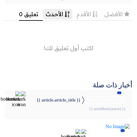
أخبار ذات صلة
{{ article.article_title }}
{{webStatusTitle(article)}}
{{ articleBody(article) }}