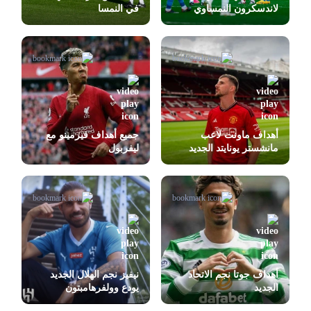
لاندسكرون النمساوي
في النمسا
أهداف ماونت لاعب
جميع أهداف فيرمينو مع
مانشستر يونايتد الجديد
ليفربول
أهداف جوتا نجم الاتحاد
نيفيز نجم الهلال الجديد
الجديد
يودع وولفرهامبتون