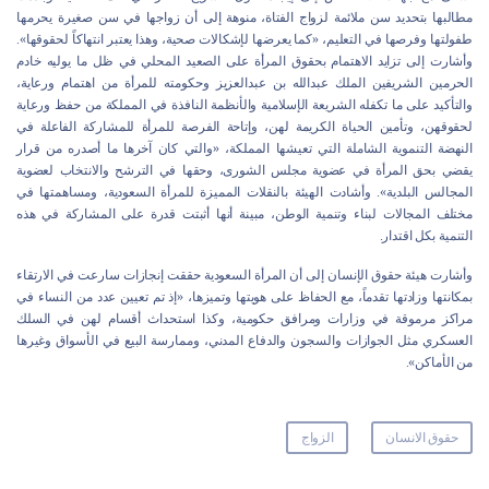
مطالبها بتحديد سن ملائمة لزواج الفتاة، منوهة إلى أن زواجها في سن صغيرة يحرمها
طفولتها وفرصها في التعليم، «كما يعرضها لإشكالات صحية، وهذا يعتبر انتهاكاً لحقوقها».
وأشارت إلى تزايد الاهتمام بحقوق المرأة على الصعيد المحلي في ظل ما يوليه خادم
الحرمين الشريفين الملك عبدالله بن عبدالعزيز وحكومته للمرأة من اهتمام ورعاية،
والتأكيد على ما تكفله الشريعة الإسلامية والأنظمة النافذة في المملكة من حفظ ورعاية
لحقوقهن، وتأمين الحياة الكريمة لهن، وإتاحة الفرصة للمرأة للمشاركة الفاعلة في
النهضة التنموية الشاملة التي تعيشها المملكة، «والتي كان آخرها ما أصدره من قرار
يقضي بحق المرأة في عضوية مجلس الشورى، وحقها في الترشح والانتخاب لعضوية
المجالس البلدية». وأشادت الهيئة بالنقلات المميزة للمرأة السعودية، ومساهمتها في
مختلف المجالات لبناء وتنمية الوطن، مبينة أنها أثبتت قدرة على المشاركة في هذه
التنمية بكل اقتدار.
وأشارت هيئة حقوق الإنسان إلى أن المرأة السعودية حققت إنجازات سارعت في الارتقاء
بمكانتها وزادتها تقدماً، مع الحفاظ على هويتها وتميزها، «إذ تم تعيين عدد من النساء في
مراكز مرموقة في وزارات ومرافق حكومية، وكذا استحداث أقسام لهن في السلك
العسكري مثل الجوازات والسجون والدفاع المدني، وممارسة البيع في الأسواق وغيرها
من الأماكن».
حقوق الانسان
الزواج