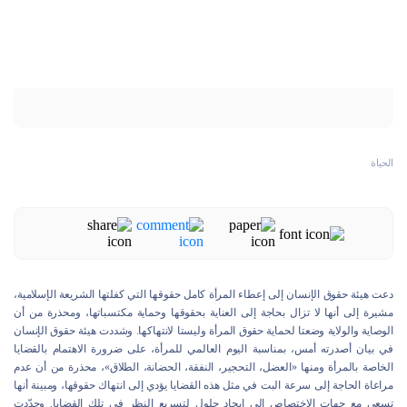
الحياة
دعت هيئة حقوق الإنسان إلى إعطاء المرأة كامل حقوقها التي كفلتها الشريعة الإسلامية،
مشيرة إلى أنها لا تزال بحاجة إلى العناية بحقوقها وحماية مكتسباتها، ومحذرة من أن
الوصاية والولاية وضعتا لحماية حقوق المرأة وليستا لانتهاكها. وشددت هيئة حقوق الإنسان
في بيان أصدرته أمس، بمناسبة اليوم العالمي للمرأة، على ضرورة الاهتمام بالقضايا
الخاصة بالمرأة ومنها «العضل، التحجير، النفقة، الحضانة، الطلاق»، محذرة من أن عدم
مراعاة الحاجة إلى سرعة البت في مثل هذه القضايا يؤدي إلى انتهاك حقوقها، ومبينة أنها
تسعى مع جهات الاختصاص إلى إيجاد حلول لتسريع النظر في تلك القضايا. وجدّدت