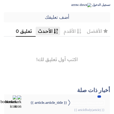
تسجيل الدخول
أضف تعليقك
أخبار ذات صلة
{{ article.article_title }}
{{webStatusTitle(article)}}
{{ articleBody(article) }}