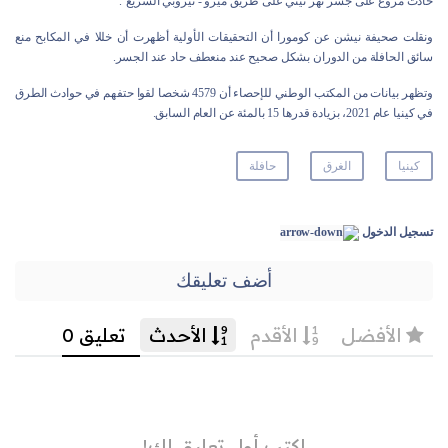
حادث مروع على جسر نهر نيثي على طريق ميرو - نيروبي السريع".
ونقلت صحيفة نيشن عن كومورا أن التحقيقات الأولية أظهرت أن خللا في المكابح منع
سائق الحافلة من الدوران بشكل صحيح عند منعطف حاد عند الجسر.
وتظهر بيانات من المكتب الوطني للإحصاء أن 4579 شخصا لقوا حتفهم في حوادث الطرق
في كينيا عام 2021، بزيادة قدرها 15 بالمئة عن العام السابق.
كينيا
الغرق
حافلة
تسجيل الدخول
أضف تعليقك