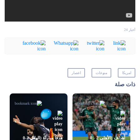
أخبار 24
امريكا
منوعات
اعصار
ذات صلة
أهداف (الأهلي 2 - 0
هدفا مباراة (الهلال 2-0