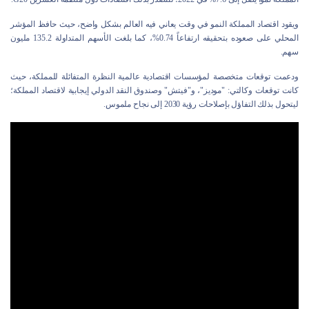
ويقود اقتصاد المملكة النمو في وقت يعاني فيه العالم بشكل واضح، حيث حافظ المؤشر
المحلي على صعوده بتحقيقه ارتفاعاً 0.74%، كما بلغت الأسهم المتداولة 135.2 مليون
سهم.
ودعمت توقعات متخصصة لمؤسسات اقتصادية عالمية النظرة المتفائلة للمملكة، حيث
كانت توقعات وكالتي: "موديز"، و"فيتش" وصندوق النقد الدولي إيجابية لاقتصاد المملكة؛
ليتحول بذلك التفاؤل بإصلاحات رؤية 2030 إلى نجاح ملموس.