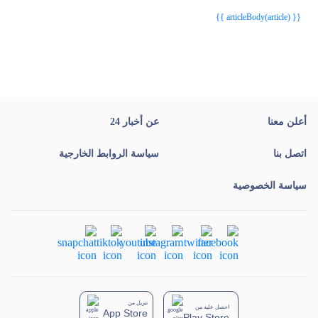
{{ article.article_title }}
{{ article.article_title }}
{{ articleBody(article) }}
أعلن معنا
عن أخبار 24
اتصل بنا
سياسة الروابط الخارجية
سياسة الخصوصية
تنزيل من
احصل عليه من
App Store
Play Store