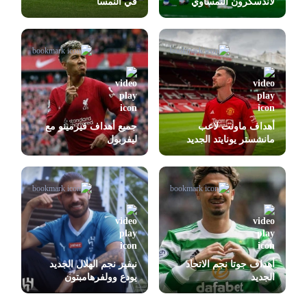
لاندسكرون النمساوي
في النمسا
أهداف ماونت لاعب
جميع أهداف فيرمينو مع
مانشستر يونايتد الجديد
ليفربول
أهداف جوتا نجم الاتحاد
نيفيز نجم الهلال الجديد
الجديد
يودع وولفرهامبتون