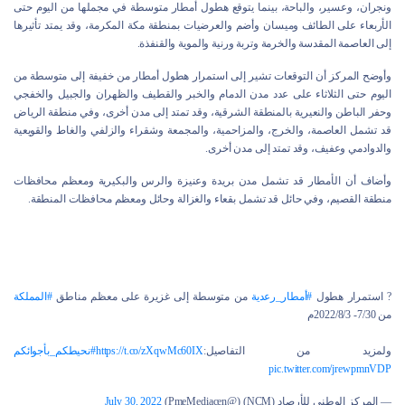
ونجران، وعسير، والباحة، بينما يتوقع هطول أمطار متوسطة في مجملها من اليوم حتى
الأربعاء على الطائف وميسان وأضم والعرضيات بمنطقة مكة المكرمة، وقد يمتد تأثيرها
إلى العاصمة المقدسة والخرمة وتربة ورنية والموية والقنفذة.
وأوضح المركز أن التوقعات تشير إلى استمرار هطول أمطار من خفيفة إلى متوسطة من
اليوم حتى الثلاثاء على عدد مدن الدمام والخبر والقطيف والظهران والجبيل والخفجي
وحفر الباطن والنعيرية بالمنطقة الشرقية، وقد تمتد إلى مدن أخرى، وفي منطقة الرياض
قد تشمل العاصمة، والخرج، والمزاحمية، والمجمعة وشقراء والزلفي والغاط والقويعية
والدوادمي وعفيف، وقد تمتد إلى مدن أخرى.
وأضاف أن الأمطار قد تشمل مدن بريدة وعنيزة والرس والبكيرية ومعظم محافظات
منطقة القصيم، وفي حائل قد تشمل بقعاء والغزالة وحائل ومعظم محافظات المنطقة.
? استمرار هطول
#أمطار_رعدية
من متوسطة إلى غزيرة على معظم مناطق
#المملكة
من 7/30- 2022/8/3م
ولمزيد من التفاصيل:
https://t.co/zXqwMc60IX
#نحيطكم_بأجوائكم
pic.twitter.com/jrewpmnVDP
— المركز الوطني للأرصاد (NCM) (@PmeMediacen)
July 30, 2022