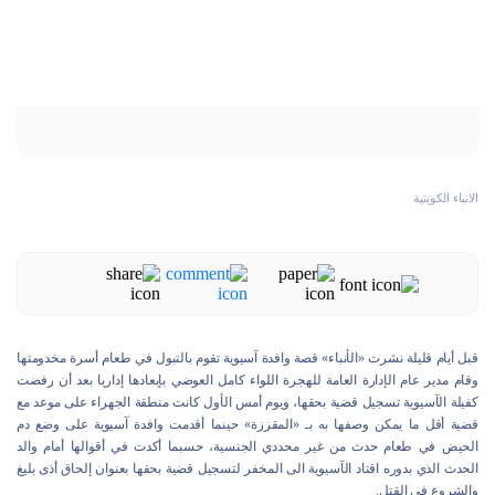
الانباء الكويتية
قبل أيام قليلة نشرت «الأنباء» قصة وافدة آسيوية تقوم بالتبول في طعام أسرة مخدومتها
وقام مدير عام الإدارة العامة للهجرة اللواء كامل العوضي بإبعادها إداريا بعد أن رفضت
كفيلة الآسيوية تسجيل قضية بحقها، ويوم أمس الأول كانت منطقة الجهراء على موعد مع
قضية أقل ما يمكن وصفها به بـ «المقززة» حينما أقدمت وافدة آسيوية على وضع دم
الحيض في طعام حدث من غير محددي الجنسية، حسبما أكدت في أقوالها أمام والد
الحدث الذي بدوره اقتاد الآسيوية الى المخفر لتسجيل قضية بحقها بعنوان إلحاق أذى بليغ
والشروع في القتل.