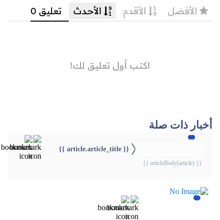
أخبار ذات صلة
{{ article.article_title }}
{{webStatusTitle(article)}}
{{ articleBody(article) }}