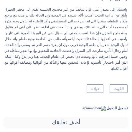
واستنادا الى مصدر أمني فإن شخصا من غير محددي الجنسية تقدم الى مخفر الجهراء
وأبلغ عن ان ابنه الحدث أصيب بآلام شديدة في المعدة وان الحالة تلك تزامنت مع ترجيع
متكرر للطعام، مشيرا الى انه اسرع به الى المستشفى وأكد الأطباء انه تناول وجبة قذرة
أو مسممة أدت الى حالته تلك، ومضى والد الحدث في افادته: نظرا لأن ابني لم يتناول
وجبة خارج المنزل فإن هذا السبب دفعني الى سؤال ابني عن الوجبة الأخيرة التي تناولها
وأصيب في أعقابها بالحالة تلك حيث أبلغه بأنه طلب من الخادمة وجبة طعام وانه خلال
تناول الوجبة شعر بأن طعم الوجبة غريب دون ان يعرف سر الغرابة، ومضى والد الحدث
أمام رجال الأمن، سارعت الى المنزل وأخضعت الخادمة للتحقيق وإذ بها تفجر مفاجأة في
وجهي حينما اعترفت بأنها وضعت دم الحيض في طعام الحدث، هذا وتم إبلاغ وكيل النيابة
الذي أمر باحتجاز الآسيوية لإعادة التحقيق معها والتأكد من أقوالها ومطابقة أقوالها مع
أقوال كفيلها.
الكويت
حوادث
تسجيل الدخول
أضف تعليقك