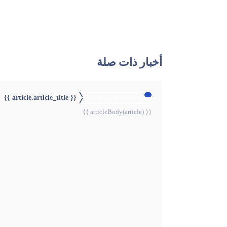
أخبار ذات صلة
{{ article.article_title }}
{{webStatusTitle(article)}}
{{ articleBody(article) }}