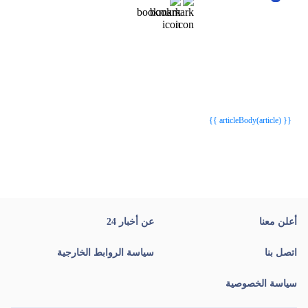
{{webStatusTitle(article)}}
{{webStatusTitle(article)}}
{{ article.article_title }}
{{ article.article_title }}
{{ articleBody(article) }}
أعلن معنا
عن أخبار 24
اتصل بنا
سياسة الروابط الخارجية
سياسة الخصوصية