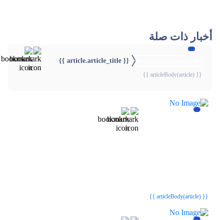
أخبار ذات صلة
{{ article.article_title }}
{{webStatusTitle(article)}}
{{ articleBody(article) }}
{{webStatusTitle(article)}}
{{webStatusTitle(article)}}
{{ article.article_title }}
{{ article.article_title }}
{{ articleBody(article) }}