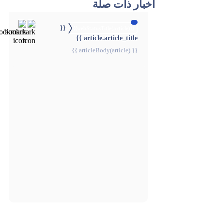
أخبار ذات صلة
{{
{{webStatusTitle(article)}}
article.article_title }}
{{ articleBody(article) }}