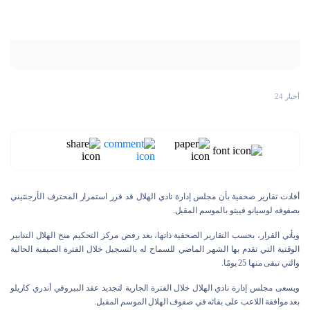
أخبار 24
أفادت تقارير صحفية بأن مجلس إدارة نادي الهلال قد قرر استمرار المحترف الأرجنتيني
بصفوفه لوسيانو فييتو بالموسم المقبل.
ويأتي القرار، بحسب التقارير الصحفية ذاتها، بعد رفض مركز التحكيم منح الهلال التدابير
الوقتية التي تقدم بها الشهر الماضي للسماح له بالتسجيل خلال الفترة الصيفية الحالية
والتي تبقى منها 25 يومًا.
ويسعى مجلس إدارة نادي الهلال خلال الفترة الجارية لتجديد عقد البيروفي أندري كاريلو
بعد موافقة اللاعب على بقائه في صفوف الهلال الموسم المقبل.