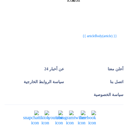
{{webStatusTitle(article)}}
{{webStatusTitle(article)}}
{{ article.article_title }}
{{ article.article_title }}
{{ articleBody(article) }}
أعلن معنا
عن أخبار 24
اتصل بنا
سياسة الروابط الخارجية
سياسة الخصوصية