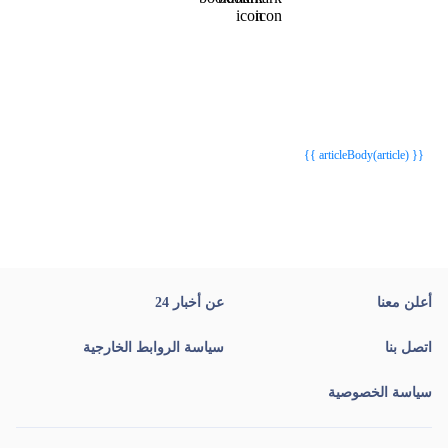
{{webStatusTitle(article)}}
{{webStatusTitle(article)}}
{{ article.article_title }}
{{ article.article_title }}
{{ articleBody(article) }}
أعلن معنا
عن أخبار 24
اتصل بنا
سياسة الروابط الخارجية
سياسة الخصوصية