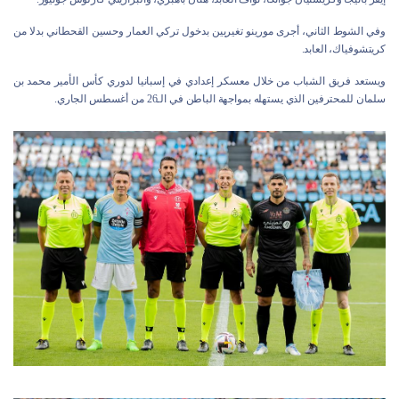
وفي الشوط الثاني، أجرى مورينو تغيريين بدخول تركي العمار وحسين القحطاني بدلا من
كريتشوفياك، العابد.
ويستعد فريق الشباب من خلال معسكر إعدادي في إسبانيا لدوري كأس الأمير محمد بن
سلمان للمحترفين الذي يستهله بمواجهة الباطن في الـ26 من أغسطس الجاري.