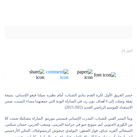
أخبار 24
خسر الفريق الأول لكرة القدم بنادي الشباب، أمام نظيره سيلتا فيغو الإسباني، بنتيجة
ثقيلة وصلت إلى 6 أهداف دون رد، في المباراة الودية التي جمعتهما مساء السبت، ضمن
الاستعداد للموسم الرياضي الجديد (2022-2023).
وبدأ المدير الفني للشباب، المدرب الإسباني فيسنتي مورينو، المباراة بتشكيلة ضمت كلا
من الكوري الجنوبي كيم سيونج جيو في حراسة المرمى، ومتعب الحربي، حسان تمبكتي،
السنغالي ألفريد ندياي، فواز الصقور، البولندي جيجوش كريتشوفياك، الثنائي الأرجنتيني
إيفر بانيجا وكريستيان جوانكا، نواف العابد، هتان باهبري، والبرازيلي كارلوس جونيور.