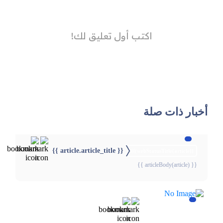
أخبار ذات صلة
{{ article.article_title }}
{{webStatusTitle(article)}}
{{ articleBody(article) }}