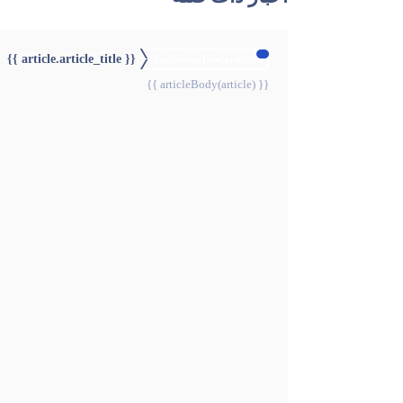
{{ article.article_title }}
{{webStatusTitle(article)}}
{{ articleBody(article) }}