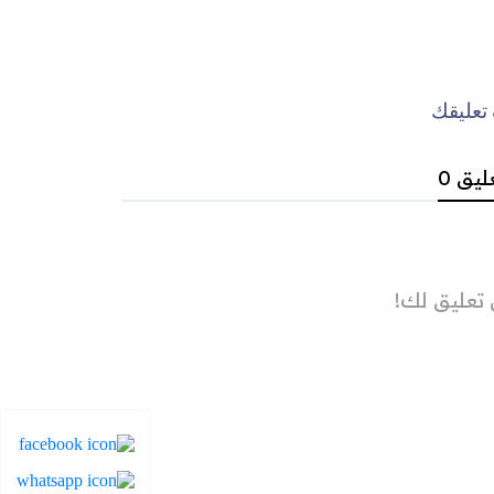
عليقك