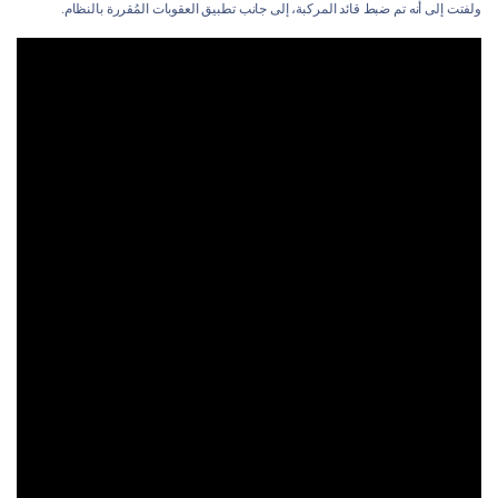
ولفتت إلى أنه تم ضبط قائد المركبة، إلى جانب تطبيق العقوبات المُقررة بالنظام.