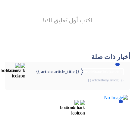
أخبار ذات صلة
{{ article.article_title }}
{{webStatusTitle(article)}}
{{ articleBody(article) }}