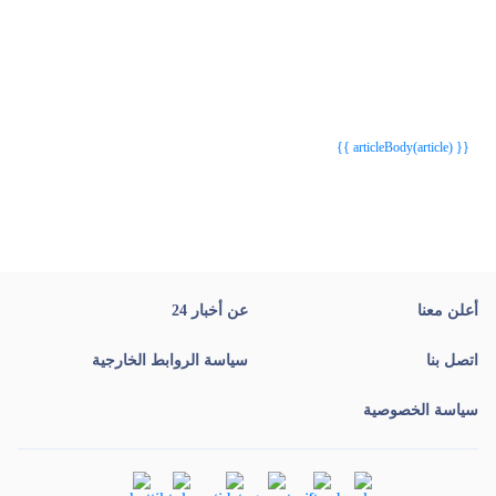
{{webStatusTitle(article)}}
{{webStatusTitle(article)}}
{{ article.article_title }}
{{ article.article_title }}
{{ articleBody(article) }}
أعلن معنا
عن أخبار 24
اتصل بنا
سياسة الروابط الخارجية
سياسة الخصوصية