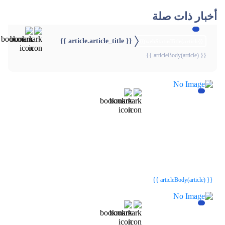
أخبار ذات صلة
{{ article.article_title }}
{{webStatusTitle(article)}}
{{ articleBody(article) }}
{{webStatusTitle(article)}}
{{webStatusTitle(article)}}
{{ article.article_title }}
{{ article.article_title }}
{{ articleBody(article) }}